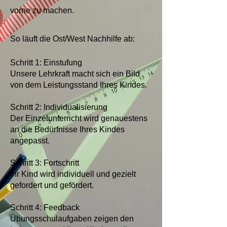
vorne zu machen.
So läuft die Ost/West Nachhilfe ab:
Schritt 1: Einstufung
Unsere Lehrkraft macht sich ein Bild
von dem Leistungsstand Ihres Kindes.
Schritt 2: Individualisierung
Der Einzelunterricht wird genauestens
an die Bedürfnisse Ihres Kindes
angepasst.
Schritt 3: Fortschritt
Ihr Kind wird individuell und gezielt
gefordert und gefördert.
Schritt 4: Feedback
Übungsschulaufgaben zeigen den