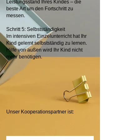
Leistungsstand Ihres Kindes – die
beste Art um den Fortschritt zu
messen.
Schritt 5: Selbstständigkeit
Im intensiven Einzelunterricht hat Ihr
Kind gelernt selbstständig zu lernen.
Hilfe von außen wird Ihr Kind nicht
mehr benötigen.
Unser Kooperationspartner ist: