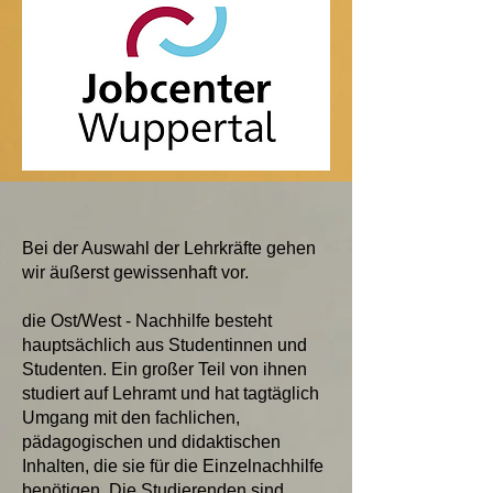
Bei der Auswahl der Lehrkräfte gehen
wir äußerst gewissenhaft vor.
die Ost/West - Nachhilfe besteht
hauptsächlich aus Studentinnen und
Studenten. Ein großer Teil von ihnen
studiert auf Lehramt und hat tagtäglich
Umgang mit den fachlichen,
pädagogischen und didaktischen
Inhalten, die sie für die Einzelnachhilfe
benötigen. Die Studierenden sind