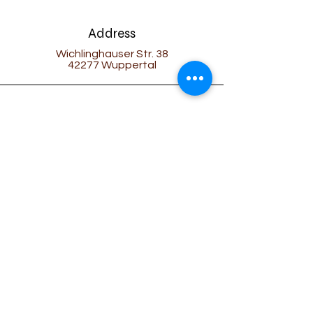
Address
Wichlinghauser Str. 38
42277 Wuppertal
Phone
0202 57498116
0202 51492085
Email
ostwest-wuppertal@hotmail.com